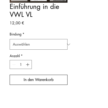
Einführung in die
VWL VL
Preis
12,00 €
Bindung
*
Anzahl
*
In den Warenkorb
Dozierende/r: Krause
Semester: SoSe22