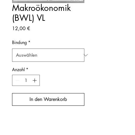
Makroökonomik
(BWL) VL
Preis
12,00 €
Bindung
*
Anzahl
*
In den Warenkorb
Dozierende/r: Pfeifer
Semester: WiSe17/18