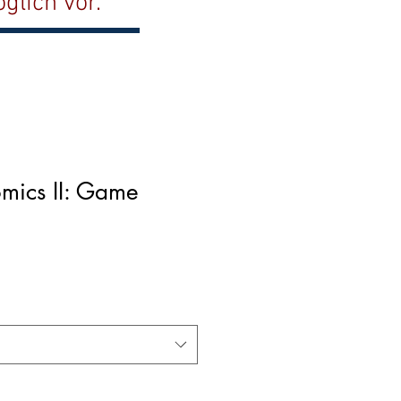
glich vor.
mics II: Game