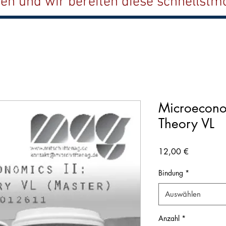
ten und wir bereiten diese schnellstmö
Microecono
Theory VL
Preis
12,00 €
Bindung
*
Auswählen
Anzahl
*