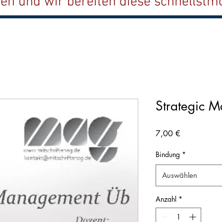
ten und wir bereiten diese schnellstmö
Strategic 
Preis
7,00 €
Bindung
*
Auswählen
Anzahl
*