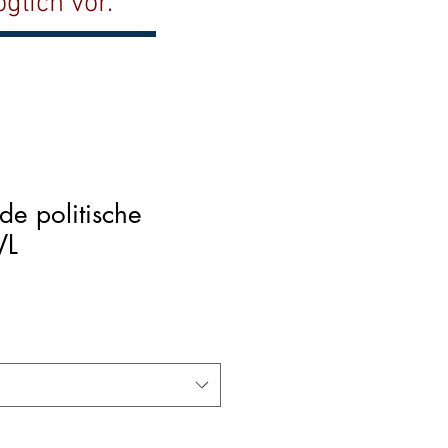
glich vor.
de politische
VL