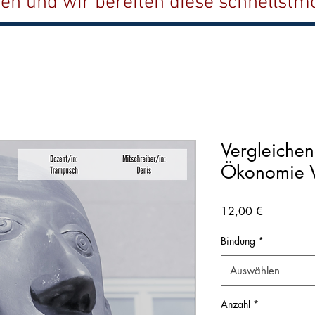
ten und wir bereiten diese schnellstmö
Vergleichen
Ökonomie 
Preis
12,00 €
Bindung
*
Auswählen
Anzahl
*